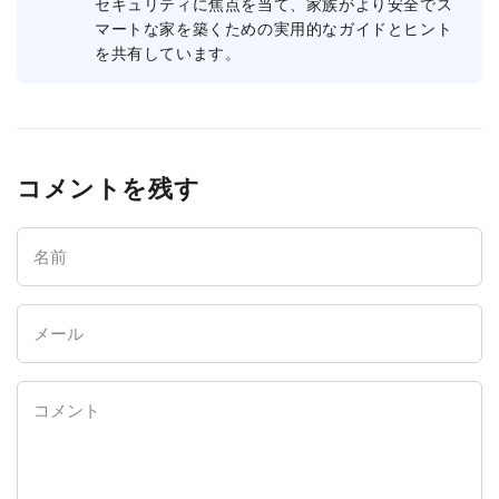
セキュリティに焦点を当て、家族がより安全でス
入
マートな家を築くための実用的なガイドとヒント
を共有しています。
力
コメントを残す
名
前
メ
ー
ル
コ
メ
ン
ト