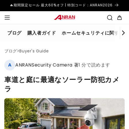
コンテ
🔥期間限定セール 最大60%オフ | 特別コード：ANRAN2026
ンツに
カ
進む
ー
ト
ブログ
購入者ガイド
ホームセキュリティに関するよ
ブログ
>
Buyer's Guide
A
ANRANSecurity Camera 著
1 分で読めます
車道と庭に最適なソーラー防犯カメ
ラ