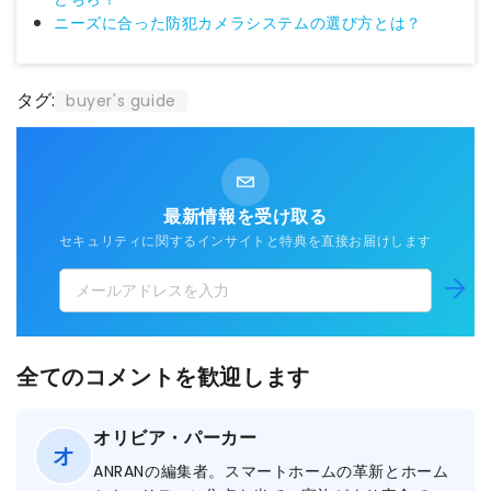
ニーズに合った防犯カメラシステムの選び方とは？
タグ:
buyer's guide
最新情報を受け取る
セキュリティに関するインサイトと特典を直接お届けします
メ
購
読
ー
す
ル
る
ア
全てのコメントを歓迎します
ド
レ
オリビア・パーカー
オ
ス
ANRANの編集者。スマートホームの革新とホーム
を