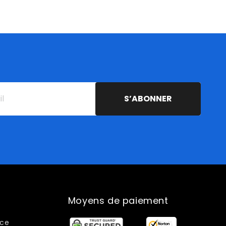
ur
lez
uer
;achat)
S’ABONNER
Moyens de paiement
ice