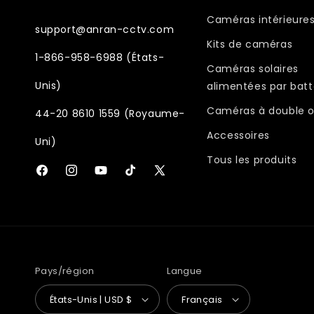
Caméras intérieure
support@anran-cctv.com
Kits de caméras
1-866-958-6988 (États-
Caméras solaires
Unis)
alimentées par batt
Caméras à double o
44-20 8610 1559 (Royaume-
Accessoires
Uni)
Tous les produits
Facebook
Instagram
YouTube
TikTok
X
(Twitter)
Pays/région
Langue
États-Unis | USD $
Français