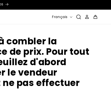
26
L
Connexion
Panier
Français
a
n
g
à combler la
u
e de prix. Pour tout
e
euillez d'abord
r le vendeur
z ne pas effectuer