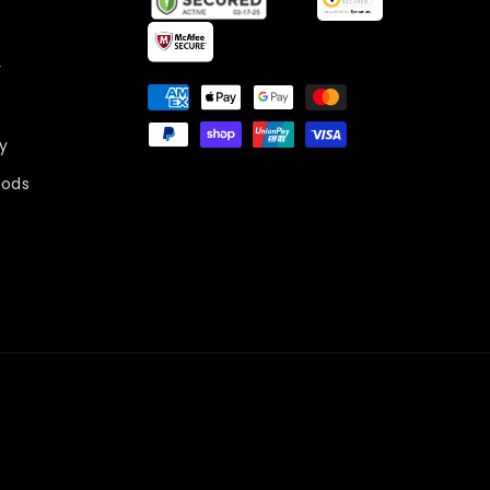
y
Moyens
de
paiement
y
ods