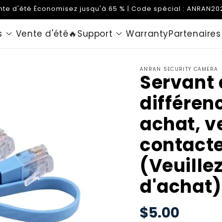
nte d'été Économisez jusqu'à 65 % | Code spécial : ANRAN20
s
Vente d'été🔥
Support
Warranty
Partenaires
ANRAN SECURITY CAMERA
Servant 
différenc
achat, v
contacte
(Veuille
d'achat)
$5.00
Prix