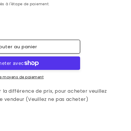
és à l'étape de paiement.
nter
té
outer au panier
nt
er
ence
de moyens de paiement
 la différence de prix, pour acheter veuillez
e vendeur (Veuillez ne pas acheter)
ez
;abord
cter