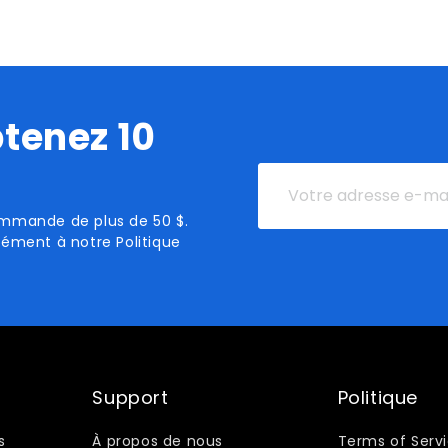
le
le
vendeur
vende
(Veuillez
(Veuil
ne
ne
pas
pas
effectuer
effect
tenez 10
d&#39;achat)
d&#39
Votre
adresse
ommande de plus de 50 $.
e-
ément à notre Politique
mail
Support
Politique
s
À propos de nous
Terms of Serv