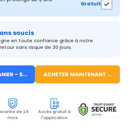
Gratuit
ra
e
sans soucis
ie
igne en toute confiance grâce à notre
AN
retour sans risque de 30 jours.
ème
NIER - $219.99
ACHETER MAINTENANT - $219.99
té
llance
arantie de 24
Accès gratuit à
mois
l'application