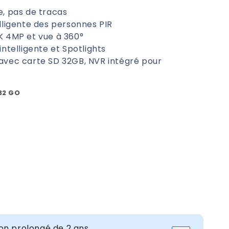
, pas de tracas
lligente des personnes PIR
K 4MP et vue à 360°
intelligente et Spotlights
avec carte SD 32GB, NVR intégré pour
32 GO
nter
té
on prolongé de 2 ans