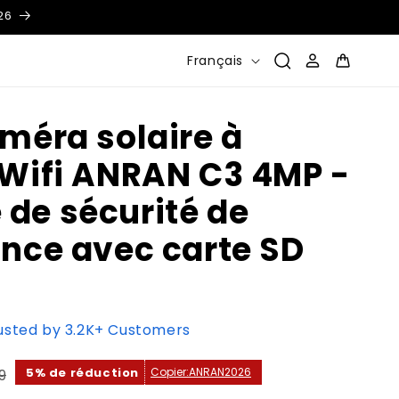
26
L
Connexion
Panier
Français
a
n
améra solaire à
g
 Wifi ANRAN C3 4MP -
u
e
de sécurité de
ance avec carte SD
rusted by 3.2K+ Customers
5% de réduction
Copier:
ANRAN2026
9
uel