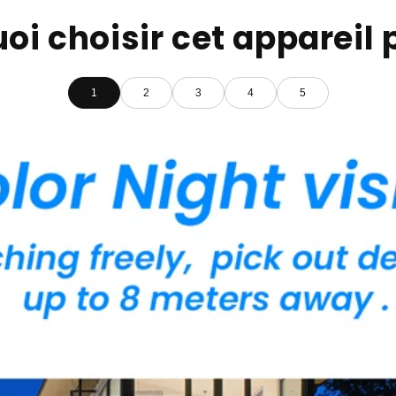
oi choisir cet appareil 
1
2
3
4
5