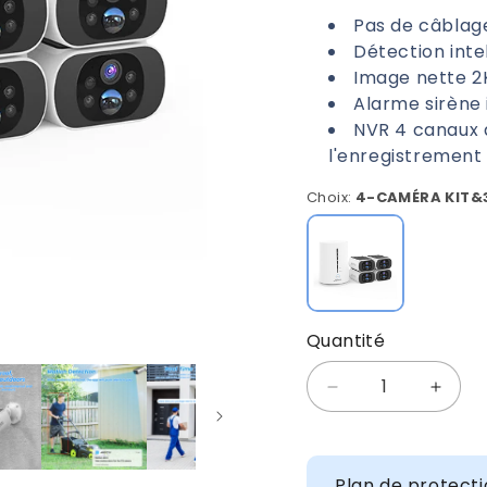
Pas de câblage
Détection inte
Image nette 2
Alarme sirène 
NVR 4 canaux 
l'enregistrement
Choix:
4-CAMÉRA KIT&
4-
CAMÉRA
KIT&32
GO
Quantité
Quantité
Réduire
Augme
la
la
quantité
quanti
de
de
Plan de protecti