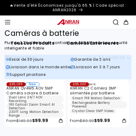
et
🔥Vente d'été Économisez jusqu'à 65 % | Code spécial :
passer
ANRAN2026
au
contenu
Panier
Caméras à batterie
Tous Les Produits
Caméras Extérieures
C
Plus de 3,2K clients font confiance à ANRAN pour une sécurité
intelligente et fiable
Open filter
Trier
En vedette
Essai de 30 jours
Garantie de 2 ans
Livraison dans le monde entier
Livraison en 3 à 7 jours
Caméras à batterie
\
2 Items Found
Support prioritaire
F
Filtrer
173
11
33% OFF
173 avis
New
33% OFF
11 avis
i
total
total
ANRAN QV4M5 AOV 5MP
ANRAN C2 Caméra 3MP
des
des
l
Caméra solaire à batterie
alimentée par batterie
critiques
critiques
Dual Lens 24/7 AOV
Smart PIR Motion Detection
t
Recording
Rechargeable Battery
18X Optical Zoom Smart AI
Powered
Detection
r
Crystal Clear 3MP Video
230FT Long Motion Detection
Range
e
$99.99
$59.99
From
$149.99
From
$89.99
: