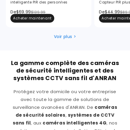
intelligente PIR des personnes
Capteur PIR plus
De
$69.99
De
$44.99
$139.99
$89.
Acheter maintenant
Acheter maint
Voir plus >
La gamme complète des caméras
de sécurité intelligentes et des
systèmes CCTV sans fil d'ANRAN
Protégez votre domicile ou votre entreprise
avec toute la gamme de solutions de
surveillance avancées d'ANRAN. De
caméras
de sécurité solaires
,
systèmes de CCTV
sans fil
, aux
caméras intelligentes 4G
, nos