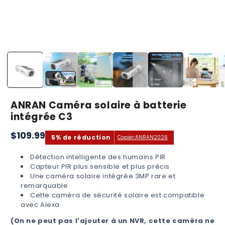
Ouvrir
le
média
1
dans
une
fenêtre
modale
ANRAN Caméra solaire à batterie
intégrée C3
$109.99
Prix
5% de réduction
Copier:
ANRAN2026
habituel
Détection intelligente des humains PIR
Capteur PIR plus sensible et plus précis
Une caméra solaire intégrée 3MP rare et
remarquable
Cette caméra de sécurité solaire est compatible
avec Alexa
(On ne peut pas l'ajouter à un NVR, cette caméra ne