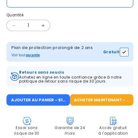
Quantité
Quantité
Réduire
Augmenter
la
la
quantité
quantité
de
de
Plan de protection prolongé de 2 ans
Gratuit
ANRAN
ANRAN
Voir tout
garantie
Caméra
Caméra
solaire
solaire
Retours sans soucis
à
à
Achetez en ligne en toute confiance grâce à notre
batterie
batterie
politique de retour sans risque de 30 jours.
intégrée
intégrée
C3
C3
AJOUTER AU PANIER - $109.99
ACHETER MAINTENANT - $109.
Essai sans
Garantie de 24
Accès gratuit
risque de 30
mois
à l'application