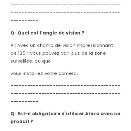
---------------------------------------
---------------------------------------
----------
Q : Quel est l'angle de vision ?
A : Avec un champ de vision impressionnant
de 135°, vous pouvez voir plus de la zone
surveillée, où que
vous installiez votre caméra.
---------------------------------------
---------------------------------------
----------
Q : Est-il obligatoire d'utiliser Alexa avec ce
produit ?