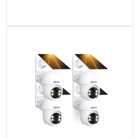
Paquete
de
4
Q1
Max
5MP