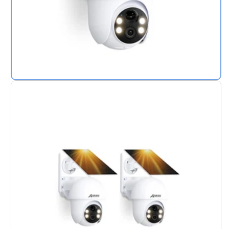
Max
5MP
Paquete
de
2
Q1
Max
5MP