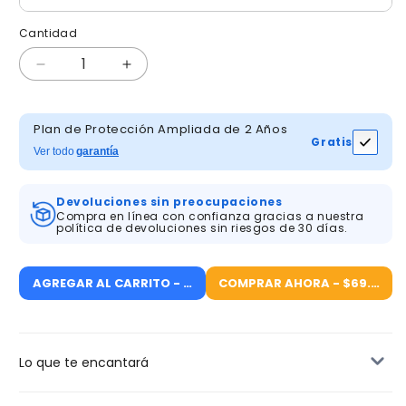
Cantidad
Cantidad
Reducir
Aumentar
cantidad
cantidad
para
para
ANRAN
ANRAN
Plan de Protección Ampliada de 2 Años
Gratis
Q1
Q1
Ver todo
garantía
Max
Max
5MP
5MP
Devoluciones sin preocupaciones
Cámara
Cámara
Compra en línea con confianza gracias a nuestra
solar
solar
política de devoluciones sin riesgos de 30 días.
con
con
batería
batería
AGREGAR AL CARRITO - $69.99
COMPRAR AHORA - $69.99
Lo que te encantará
Ver más y preocuparte menos con esta cámara de