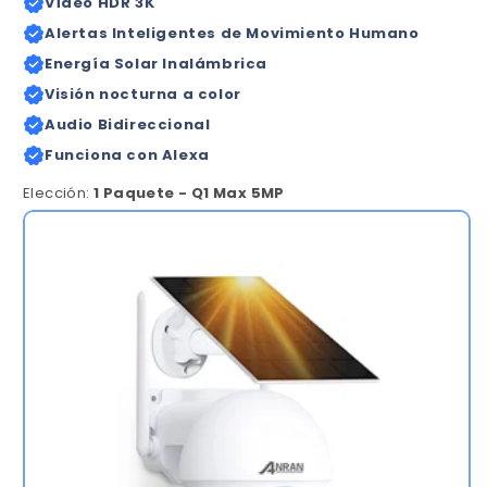
Vídeo HDR 3K
Alertas Inteligentes de Movimiento Humano
Energía Solar Inalámbrica
Visión nocturna a color
Audio Bidireccional
Funciona con Alexa
Elección:
1 Paquete - Q1 Max 5MP
1
Paquete
-
Q1