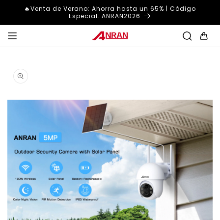
Ir
🔥Venta de Verano: Ahorra hasta un 65% | Código
directamente
Especial: ANRAN2026
al contenido
Carrito
Ir
directamente
a la
información
del producto