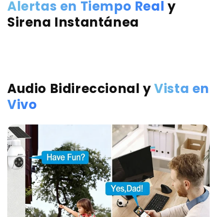
Alertas en Tiempo Real
y
Sirena Instantánea
Alertas de aplicaciones
Prevenci
instantáneas
Activa el foco 
para disuadir 
Reciba notificaciones instantáneas
Audio Bidireccional y
Vista en
una capa adic
en su teléfono cuando se detecte
activa.
movimiento importante, para que
Vivo
pueda responder rápidamente.