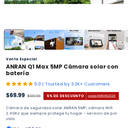
Abrir
elemento
multimedia
1
en
una
ventana
modal
Venta Especial
ANRAN Q1 Max 5MP Cámara solar con
batería
5.0 | Trusted by 3.2K+ Customers
Precio
Precio
$69.99
$139.99
5% DE DESCUENTO
copia:
ANRAN2026
de
habitual
oferta
Cámara de seguridad solar ANRAN 5MP, cámara Wifi
2.4Ghz que siempre protege tu hogar - servicio de por
vida.