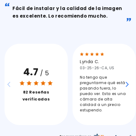
Batería:
9600mAh baterías Li recargables
Fácil de instalar y la calidad de la imagen
Energía solar:
Panel solar de 3W incluido
es excelente. Lo recomiendo mucho.
Tiempo de reposo:
Hasta 12 meses
Tiempo de funcionamiento:
3 meses (basado
en 10 activaciones por día)
Detección PIR:
8m como máximo, rango de 100°
Temperatura de funcionamiento:
−20 °C a 50
°C
Lynda C.
Fuente de alimentación:
CC 5V/1A
4.7
03-25-26-CA, US
/ 5
Pan y Tilt:
Pan: 0°~355° (motor automático), Tilt:
No tengo que
0°~90° (motor automático)
preguntarme qué está
pasando fuera, lo
Grado IP:
IP65
82 Reseñas
puedo ver. Esta es una
Almacenamiento:
Tarjeta SD (Máx. 128G),
verificadas
cámara de alta
almacenamiento en nube
calidad a un precio
estupendo.