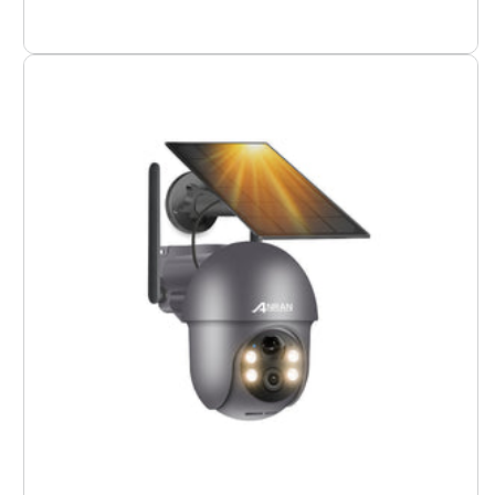
Q1
Max
5MP-
Negro