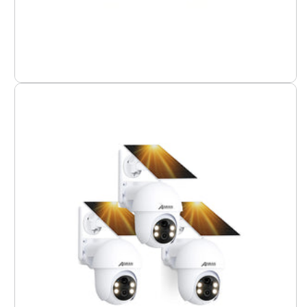
Paquete
de
3
Q1
Max
5MP