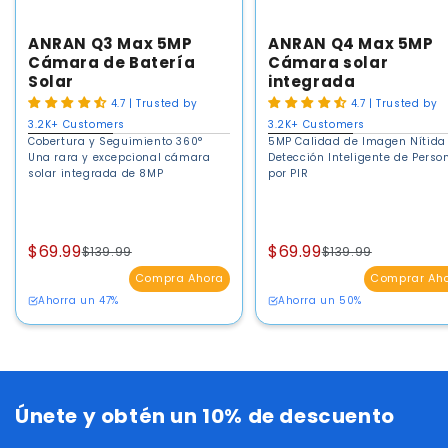
ANRAN Q3 Max 5MP
ANRAN Q4 Max 5MP
Cámara de Batería
Cámara solar
Solar
integrada
4.7 | Trusted by
4.7 | Trusted by
3.2K+ Customers
3.2K+ Customers
Cobertura y Seguimiento 360°
5MP Calidad de Imagen Nítida
Una rara y excepcional cámara
Detección Inteligente de Perso
solar integrada de 8MP
por PIR
$69.99
$69.99
$139.99
$139.99
Compra Ahora
Comprar Ah
Ahorra un 47%
Ahorra un 50%
Únete y obtén un 10% de descuento