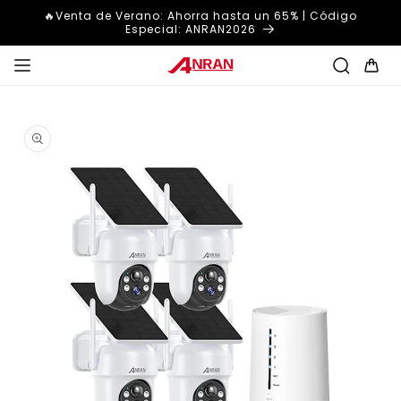
Ir
🔥Venta de Verano: Ahorra hasta un 65% | Código
directamente
Especial: ANRAN2026
al contenido
Carrito
Ir
directamente
a la
información
del producto