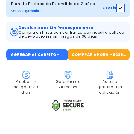
ANRAN
ANRAN
Plan de Protección Extendida de 2 años
Gratis
4MP
4MP
Ver todo
garantía
FHD
FHD
Sistema
Sistema
Devoluciones Sin Preocupaciones
de
de
Compra en línea con confianza con nuestra política
Cámaras
Cámaras
de devoluciones sin riesgos de 30 días.
con
con
Batería
Batería
y
y
AGREGAR AL CARRITO - $229.99
COMPRAR AHORA - $229.99
Panel
Panel
Solar
Solar
Integrado
Integrado
con
con
Prueba sin
Garantía de
Acceso
Tarjeta
Tarjeta
riesgo de 30
24 meses
gratuito a la
SD
SD
días
aplicación
de
de
64GB
64GB