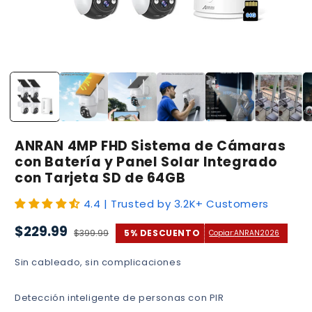
Abrir
elemento
multimedia
1
en
una
ventana
modal
ANRAN 4MP FHD Sistema de Cámaras
con Batería y Panel Solar Integrado
con Tarjeta SD de 64GB
4.4 | Trusted by 3.2K+ Customers
Precio
Precio
$229.99
$399.99
5% DESCUENTO
Copiar:
ANRAN2026
de
habitual
oferta
Sin cableado, sin complicaciones
Detección inteligente de personas con PIR