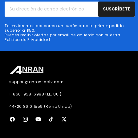
Su
SUSCRÍBETE
dirección
de
Te enviaremos por correo un cupón para tu primer pedido
correo
superior a $50.
Puedes recibir ofertas por email de acuerdo con nuestra
electrónico
Política de Privacidad.
support@anran-cctv.com
1-866-958-6988 (EE. UU.)
44-20 8610 1559 (Reino Unido)
Facebook
Instagram
YouTube
TikTok
X
(Twitter)