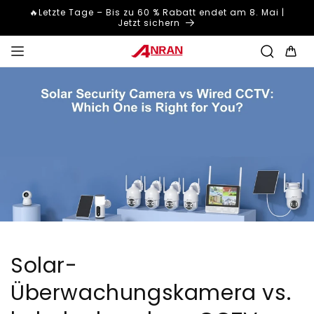
Direkt
🔥Letzte Tage – Bis zu 60 % Rabatt endet am 8. Mai |
zum
Jetzt sichern
Inhalt
Warenkor
Solar-
Überwachungskamera vs.