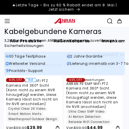
Direkt
🔥Letzte Tage – Bis zu 60 % Rabatt endet am 8. Mai |
zum
Jetzt sichern
Inhalt
Warenkor
Kabelgebundene Kameras
Alle Produkte
Außenkameras
Innenkame
3,2K Kunden vertrauen ANRAN für intelligente, zuverlässige
Sicherheitslösungen
Filter öffnen
Sortieren
Ausgewählt
30 Tage Testphase
2 Jahre Garantie
Weltweiter Versand
Lieferung innerhalb von 3-7 T
Kabelgebundene Kameras
\
3 Elemente gefunden
Prioritäts-Support
F
Filter
7
60% OFF
Hot
55% OFF
7 Bewertungen
i
ANRAN P3 5MP WiFi PTZ
Bewertungen
ANRAN P3 5MP WiFi PTZ
Kamera mit 360° Sicht
insgesamt
l
Kamera mit 360° Sicht
(Kann nicht zu einem NVR
(Kann nicht zu einem NVR
hinzugefügt werden, diese
t
hinzugefügt werden, diese
Kamera lässt sich nicht an
Kamera lässt sich nicht an
e
Ihr NVR anschließen)
Ihr NVR anschließen)
Crystal Clear 2K Video
r
Ultra Clear 5MP Video
Smart Motion Alerts
AI Motion Detection
:
Weatherproof Outdoor Design
Reliable WiFi Connection
$39.99
$44.99
Von
$99.99
Von
$99.99