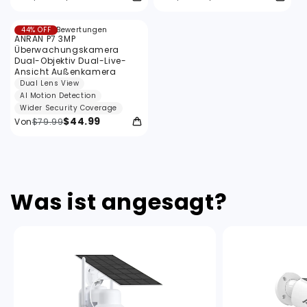
5
44% OFF
5 Bewertungen
Bewertungen
ANRAN P7 3MP
insgesamt
Überwachungskamera
Dual-Objektiv Dual-Live-
Ansicht Außenkamera
Dual Lens View
AI Motion Detection
Wider Security Coverage
$44.99
Von
$79.99
Was ist angesagt?