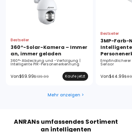
Bestseller
Bestseller
3MP-Farb-N
360°-Solar-Kamera – Immer
Intelligente
an, immer geladen
Personene
360°-Abdeckung und -Verfolgung |
Empfindlicherer
Intelligente PIR-Personenerkennung
Sensor
Von
$69.99
Von
$44.99
Kaufe jetzt
$139.99
$89
Mehr anzeigen >
ANRANs umfassendes Sortiment
an intelligenten