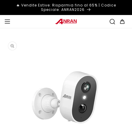
Vai
🔥 Vendite Estive: Risparmia fino al 65% | Codice
direttamente
Speciale: ANRAN2026
ai contenuti
Carrello
Passa alle
informazioni
sul
prodotto