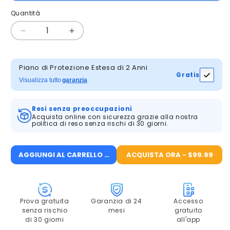
Quantità
Quantità
Diminuisci
Aumenta
quantità
quantità
per
per
Telecamera
Telecamera
Piano di Protezione Estesa di 2 Anni
Gratis
a
a
Visualizza tutto
garanzia
batteria
batteria
ANRAN
ANRAN
Resi senza preoccupazioni
C2
C2
Acquista online con sicurezza grazie alla nostra
politica di reso senza rischi di 30 giorni.
AGGIUNGI AL CARRELLO - $99.99
ACQUISTA ORA - $99.99
Prova gratuita
Garanzia di 24
Accesso
senza rischio
mesi
gratuito
di 30 giorni
all'app