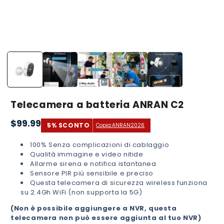
Apri
contenuti
multimediali
1
in
finestra
modale
Telecamera a batteria ANRAN C2
$99.99
Prezzo
5% SCONTO
Copia:
ANRAN2026
di
100% Senza complicazioni di cablaggio
listino
Qualità immagine e video nitide
Allarme sirena e notifica istantanea
Sensore PIR più sensibile e preciso
Questa telecamera di sicurezza wireless funziona
su 2.4Gh WiFi (non supporta la 5G)
(Non è possibile aggiungere a NVR, questa
telecamera non può essere aggiunta al tuo NVR)