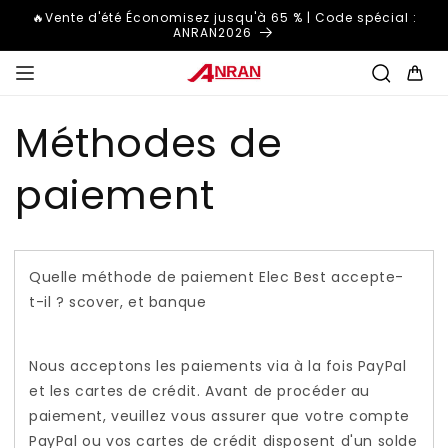
et
🔥Vente d'été Économisez jusqu'à 65 % | Code spécial :
passer
ANRAN2026
au
contenu
Panier
Méthodes de
paiement
Quelle méthode de paiement Elec Best accepte-
t-il ? scover, et banque
Nous acceptons les paiements via à la fois PayPal
et les cartes de crédit. Avant de procéder au
paiement, veuillez vous assurer que votre compte
PayPal ou vos cartes de crédit disposent d'un solde