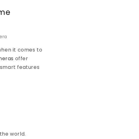
ome
era
when it comes to
meras
offer
 smart features
he world.