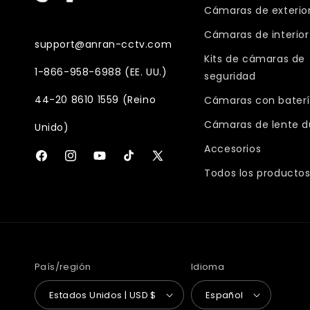
Cámaras de exterio
Cámaras de interior
support@anran-cctv.com
Kits de cámaras de
1-866-958-6988 (EE. UU.)
seguridad
44-20 8610 1559 (Reino
Cámaras con baterí
Cámaras de lente d
Unido)
Accesorios
Facebook
Instagram
YouTube
TikTok
X
Todos los producto
(Twitter)
País/región
Idioma
Estados Unidos | USD $
Español