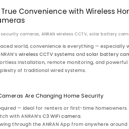
 True Convenience with Wireless H
Cameras
s security cameras, ANRAN wireless CCTV, solar battery cam
paced world, convenience is everything — especially 
ANRAN’s
wireless CCTV systems
and
solar battery ca
rtless installation, remote monitoring, and powerful
lexity of traditional wired systems.
Cameras Are Changing Home Security
equired — ideal for renters or first-time homeowners.
tch with ANRAN’s
C3 WiFi camera
.
wing through the ANRAN App from anywhere around t