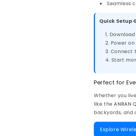
Seamless co
Quick Setup 
Download 
Power on 
Connect t
Start mon
Perfect for E
Whether you liv
like the
ANRAN Q
backyards, and 
Explore Wire