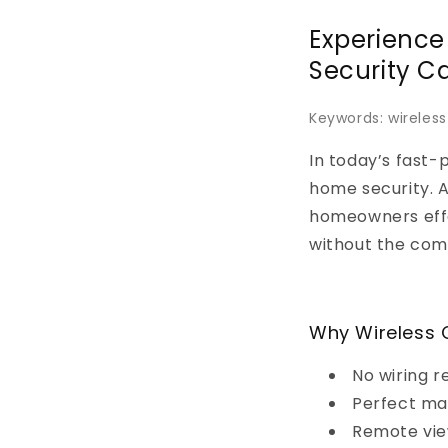
Experience
Security 
Keywords: wireles
In today’s fast-
home security. 
homeowners effo
without the comp
Why Wireless 
No wiring r
Perfect ma
Remote vie