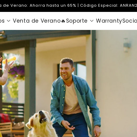
a de Verano: Ahorra hasta un 65% | Código Especial: ANRAN
os
Venta de Verano🔥
Soporte
Warranty
Soci