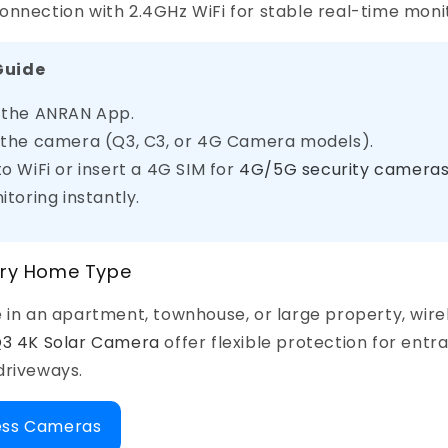
nnection with 2.4GHz WiFi for stable real-time monit
Guide
the ANRAN App.
the camera (Q3, C3, or 4G Camera models).
o WiFi or insert a 4G SIM for
4G/5G security camera
itoring instantly.
very Home Type
e in an apartment, townhouse, or large property, wir
3 4K Solar Camera
offer flexible protection for entr
driveways.
less Cameras