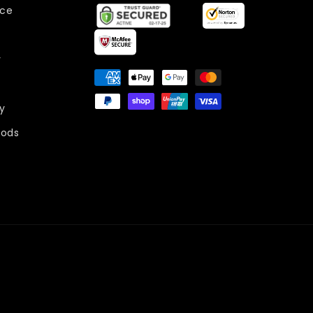
ice
y
Formas
de
pago
y
ods