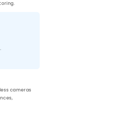
oring.
s
.
eless cameras
ances,