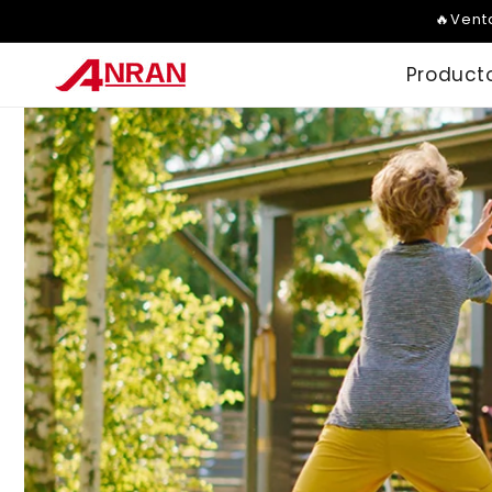
Ir
🔥Vent
directamente
al contenido
Product