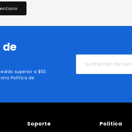
 de
Su
dirección
edido superior a $50.
de
stra Política de
correo
electrónico
Soporte
Política