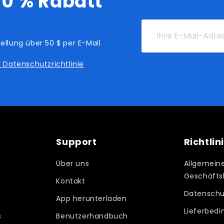
10 % Rabatt
Ihre
E-
ellung über 50 $ per E-Mail
Mail-
 Datenschutzrichtlinie
Adresse
Support
Richtlin
Über uns
Allgemein
Geschäfts
Kontakt
Datenschu
App herunterladen
Lieferbed
s
Benutzerhandbuch