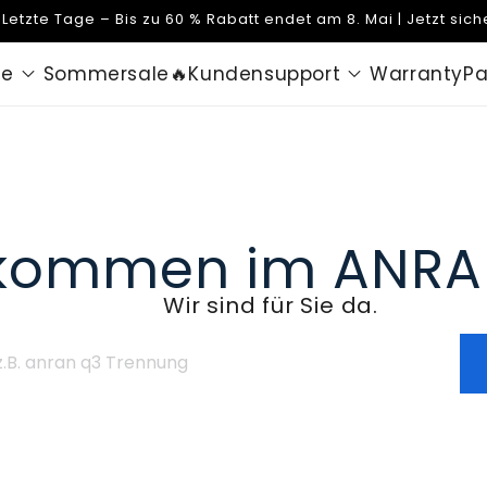
Letzte Tage – Bis zu 60 % Rabatt endet am 8. Mai | Jetzt sich
te
Sommersale🔥
Kundensupport
Warranty
Pa
lkommen im ANRA
Wir sind für Sie da.
ran
ennung