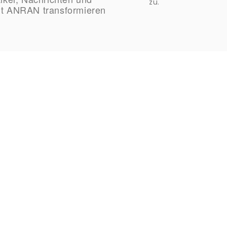
zu.
E-
it ANRAN transformieren
Mail-
Adresse
ein