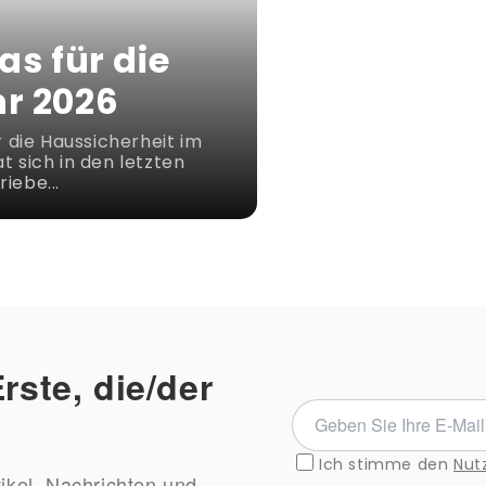
 für die
hr 2026
die Haussicherheit im
t sich in den letzten
iebe...
rste, die/der
Geben
Sie
Ich stimme den
Nut
Ihre
tikel, Nachrichten und