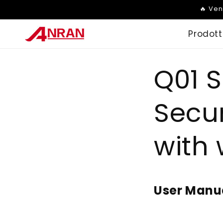
Vai
🔥 Ven
direttamente
ai contenuti
Prodott
Q01 S
Secu
with 
User Manu