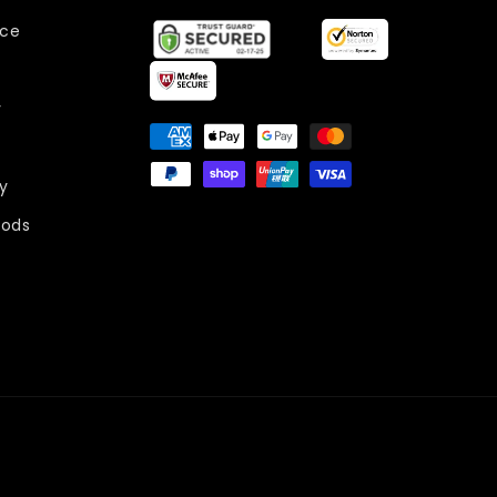
ice
y
Metodi
di
pagamento
y
ods