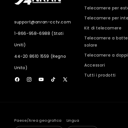
Telecamere per est
Telecamere per inte
support@anran-cctv.com
Kit di telecamere
1-866-958-6988 (Stati
Telecamere a batte
Uniti)
solare
Telecamere a doppi
44-20 8610 1559 (Regno
Accessori
Unito)
Tutti i prodotti
Facebook
Instagram
YouTube
TikTok
X
(Twitter)
Paese/Area geografica
Lingua