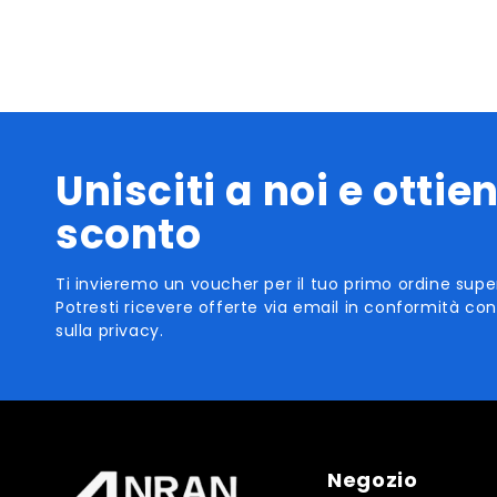
Unisciti a noi e ottien
sconto
Ti invieremo un voucher per il tuo primo ordine super
Potresti ricevere offerte via email in conformità con
sulla privacy.
Negozio