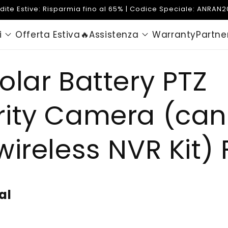
dite Estive: Risparmia fino al 65% | Codice Speciale: ANRAN
i
Offerta Estiva🔥
Assistenza
Warranty
Partne
olar Battery PTZ
rity Camera (can
wireless NVR Kit)
al